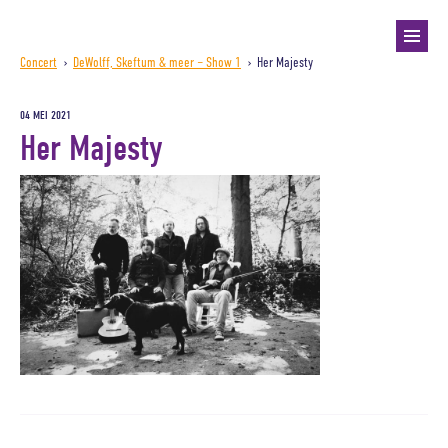
Concert
›
DeWolff, Skeftum & meer – Show 1
›
Her Majesty
04 MEI 2021
Her Majesty